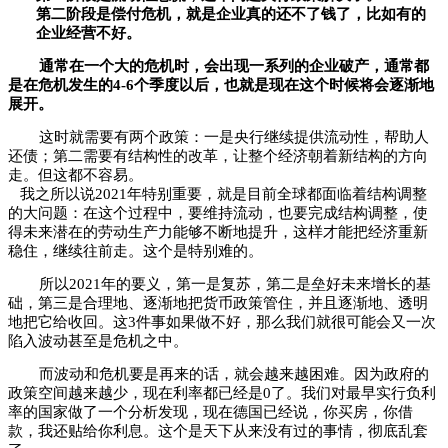
第二阶段是偿付危机，就是企业真的还不了钱了，比如有的
企业经营不好。
通常在一个大的危机时，会出现一系列的企业破产，通常都
是在危机发生的4-6个季度以后，也就是现在这个时候将会逐渐地
展开。
这时就需要有两个政策：一是央行继续提供流动性，帮助人
还债；第二需要有结构性的改革，让整个经济朝着新结构的方向
走。但这都不容易。
我之所以说2021年特别重要，就是目前全球都面临着结构调整
的大问题：在这个过程中，要维持流动，也要完成结构调整，使
得未来潜在的劳动生产力能够不断地提升，这样才能把经济重新
稳住，继续往前走。这个是特别难的。
所以2021年的要义，第一是复苏，第二是垒好未来增长的基
础，第三是合理地、逐渐地把货币政策管住，并且逐渐地、透明
地把它给收回。这3件事如果做不好，那么我们就很可能会又一次
陷入波动甚至是危机之中。
而波动和危机要是再来的话，就会越来越困难。因为政府的
政策空间越来越少，现在利率都已经是0了。我们对最早实行负利
率的国家做了一个分析发现，现在德国已经说，你买房，你借
款，我还贴给你利息。这个是天下从来没有过的事情，彻底乱套