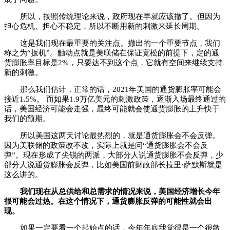
所以，按照传统理论来说，政府现在早就应该撤了。但因为
担心危机、担心不稳定，所以不断用新的刺激来延长周期。
这是我们现在最重要的关注点。撤出的一个重要节点，我们
称之为“扳机”。触动点就是美联储在保证宽松的前提下，定的通
货膨胀率目标是2%，只要达不到这个点，它就有空间来继续支持
新的刺激。
那么我们估计，正常的话，2021年美国的通货膨胀率可能会
接近1.5%。 而如果1.9万亿美元的刺激政策，逐渐入场最终通过的
话，美国经济可能会走强，最终可能就会使通货膨胀的上升快于
我们的预期。
所以美国这两天讨论最热烈的，就是通货膨胀会不会反弹。
因为美联储的政策改不改，实际上就是问“通货膨胀会不会反
弹”。现在形成了尖锐的两派，大部分人说通货膨胀不会反弹，少
部分人说通货膨胀会反弹，比如美国前财政部长拉里·萨默斯就是
这么讲的。
我们现在从总供给和总需求的情况来说，美国经济增长今年
很可能会过热。在这个情况下，通货膨胀反弹的可能性就会出
现。
如果一定要看一个起始点的话，今年年底我觉得是一个很敏