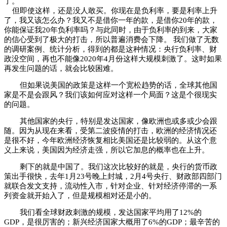
了。
但即使这样，还是没人敢买。你现在是负利率，要是利率上升
了，我又该怎么办？我又不是借你一年的款，是借你20年的款，
你能保证我20年负利率吗？与此同时，由于负利率的到来，大家
的信心受到了极大的打击，所以普遍消费会下降。 我们做了无数
的调研案例、统计分析，得到的都是这种情况：央行负利率、财
政没空间，再也不能像2020年4月份这样大规模刺激了。这时如果
再发生问题的话，就会比较困难。
但如果说美国的政策是这样一个宽松趋势的话，全球其他国
家是不是会跟风？我们该如何应对这样一个局面？这是个很现实
的问题。
其他国家的央行，特别是发达国家，像欧洲也或多或少会跟
随。因为从现在来看，受第二波疫情的打击，欧洲的经济情况还
是很不好，今年欧洲经济恢复相比美国还是比较弱的。从这个意
义上来说，美国因为经济走强，所以它加息的概率也在上升。
剩下的就是中国了。我们这次比较好的就是，央行的货币政
策出手很快，去年1月23号晚上封城，2月4号央行、财政部四部门
就联合发文支持，流动性入市，针对企业、针对经济停滞的一系
列资金就开始入了，但是规模相对还是小的。
我们看全球财政刺激的规模，发达国家平均用了12%的
GDP，是很厉害的；新兴经济国家大概用了6%的GDP；最辛苦的