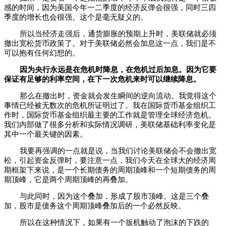
感的时间，因为美国今年一二季度的经济反弹会很强，同时三四
季度的增长也会很强。这个是毫无疑义的。
所以当经济走强后，通货膨胀的预期上升时，美联储就必须
撤出宽松货币政策了。对于美联储必然会加息这一点，我们是不
可以抱有任何幻想的。
因为央行永远是在危机时降息，在危机过后加息。因为它要
保证有足够的利率空间，在下一次危机来时可以继续降息。
那么在撤出时，资金就会发生瞬间的逆向流动。我觉得这个
事情已经被无数次的危机所证明过了。我在国际货币基金组织工
作时，国际货币基金组织最主要的工作就是管理全球经济危机。
我们内部做了很多分析和实际情况调研，美联储基础利率变化是
其中一个最关键的因素。
我要再强调的一点就是说，当我们讨论美联储会不会撤出宽
松，引起资金反弹时，要注意一点，我们今天在全球大的经济周
期框架下来说，是一个长期债务的周期顶峰和一个短期债务的周
期顶峰，它是两个周期顶峰的再叠加。
与此同时，因为这个叠加，形成了股市顶峰。这是三个叠
加，股市是债务这个周期顶峰叠加后的一个必然反映。
所以在这种情况下，如果有一个扳机触动了泡沫的下跌的