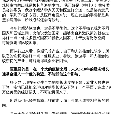
我从去年3月份开始就不断地在说，病毒变异和第二波、第三波大
规模疫情的出现是极其普遍的事情。 我正好是《柳叶刀》抗疫委
员会的委员，我这个经济学家天天和医生打交道，也是挺有意思
的，学到了很多东西。从医疗角度来说，现在发生的事情都是典
型的病痛学，所以必然还会有波动。
今年的经济恢复也一定是不平衡的。这个不平衡表现为不同
国家和区域之间，比如说发达国家，能够出台刺激政策的就会走
得好一点；像很多新兴国家和低收入国家，由于没有财政空间，
可能就走得比较困难。
而从行业来看，像通讯等产业，由于和人的接触比较少，所
以它的恢复就会好一点；像服务业、餐饮、旅游等，和人接触比
较密切的产业，可能走得就会比较困难。
更重要的是，在一个大的疫情之后，未来5-10年的经济增长
通常会进入一个低的轨迹。不能低估这个影响。
很明显，现在劳动生产力的增长速度在下降，就业人数也在
下降。疫情已经把全球GDP的增长轨迹下降了一个平面，造成了9
万亿美元的经济损失，不可能再回来了。
所以我们已经在低轨上往前走，而且可能会维持相当长的时
间。
每一个危机都会对生产力造成影响。2008年全球金融危机到