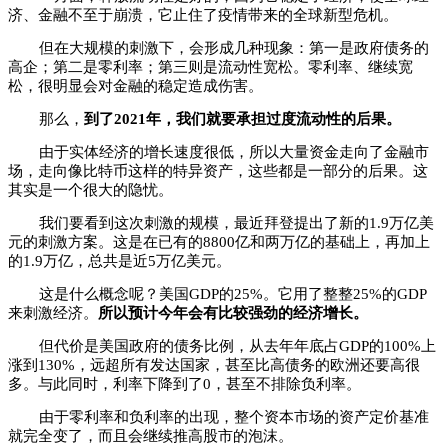
济、金融不至于崩溃，它止住了疫情带来的全球新型危机。
但在大规模的刺激下，会形成几种现象：第一是政府债务的
高企；第二是零利率；第三则是流动性宽松。零利率、继续宽
松，很明显会对金融的稳定造成伤害。
那么，
到了2021年，我们就要承担过度流动性的后果。
由于实体经济的增长速度很低，所以大量资金走向了金融市
场，走向像比特币这样的特异资产，这些都是一部分的后果。这
其实是一个很大的隐忧。
我们要看到这次刺激的规模，最近拜登提出了新的1.9万亿美
元的刺激方案。这是在已有的8800亿和两万亿的基础上，再加上
的1.9万亿，总共是近5万亿美元。
这是什么概念呢？美国GDP的25%。它用了整整25%的GDP
来刺激经济。
所以预计今年会有比较强劲的经济增长。
但代价是美国政府的债务比例，从去年年底占GDP的100%上
涨到130%，远超所有发达国家，甚至比高债务的欧洲还要高很
多。与此同时，利率下降到了0，甚至不排除负利率。
由于零利率和负利率的出现，整个资本市场的资产定价基准
就完全变了，而且会继续推高股市的泡沫。