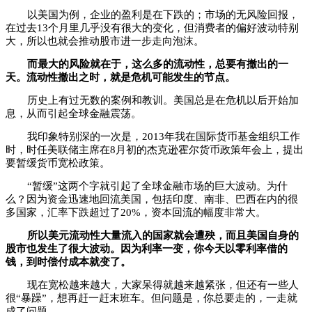
以美国为例，企业的盈利是在下跌的；市场的无风险回报，
在过去13个月里几乎没有很大的变化，但消费者的偏好波动特别
大，所以也就会推动股市进一步走向泡沫。
而最大的风险就在于，这么多的流动性，总要有撤出的一
天。流动性撤出之时，就是危机可能发生的节点。
历史上有过无数的案例和教训。美国总是在危机以后开始加
息，从而引起全球金融震荡。
我印象特别深的一次是，2013年我在国际货币基金组织工作
时，时任美联储主席在8月初的杰克逊霍尔货币政策年会上，提出
要暂缓货币宽松政策。
“
暂缓”这两个字就引起了全球金融市场的巨大波动。为什
么？因为资金迅速地回流美国，包括印度、南非、巴西在内的很
多国家，汇率下跌超过了20%，资本回流的幅度非常大。
所以美元流动性大量流入的国家就会遭殃，而且美国自身的
股市也发生了很大波动。因为利率一变，你今天以零利率借的
钱，到时偿付成本就变了。
现在宽松越来越大，大家呆得就越来越紧张，但还有一些人
很“暴躁”，想再赶一赶末班车。但问题是，你总要走的，一走就
成了问题。