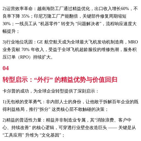
2)运营效率革命：越南海防工厂通过精益优化，出口收入增长60%，不
良率下降 35%；印尼万隆工厂产能翻倍，关键部件修复周期缩短
30%；一线员工从 “机器零件” 转变为 “问题解决者”，流程响应速度大
幅提升；
3)行业地位巩固：GE 航空航天成为全球最大飞机发动机制造商，MRO
业务贡献 70% 年收入，受益于全球飞机超龄服役的维修热潮，服务积
压订单（RPO）持续扩大。
04
转型启示：“外行” 的精益优势与价值回归
卡尔普的成功，为全球企业转型提供了深刻启示：
1)无包袱的变革勇气：非内部人士的身份，让他敢于拆解百年企业的既
得利益格局，推行“拆分” 这类核心层不敢触碰的决策；
2)精益的普适性力量：精益并非制造业专属，其“消除浪费、客户中
心、持续改善” 的核心逻辑，可穿透行业壁垒改造巨头 —— 关键是从
“工具应用” 升维为 “文化基因”；