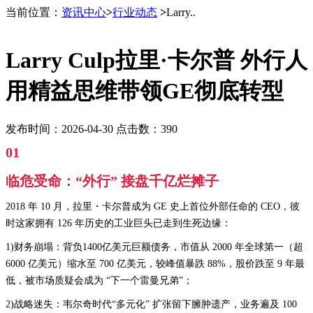
当前位置：
资讯中心
>
行业动态
>
Larry..
Larry Culp拉里·卡尔普 外行人
用精益思维带领GE彻底转型
发布时间：2026-04-30 点击数：390
01
临危受命：“外行” 接盘千亿烂摊子
2018 年 10 月，拉里・卡尔普成为 GE 史上首位外部任命的 CEO，彼
时这家拥有 126 年历史的工业巨头已走到生死边缘：
1)财务崩塌：背负1400亿美元巨额债务，市值从 2000 年全球第一（超
6000 亿美元）缩水至 700 亿美元，较峰值暴跌 88%，股价跌至 9 年最
低，被市场质疑会成为 “下一个雷曼兄弟”；
2)战略迷失：韦尔奇时代“多元化” 扩张留下臃肿遗产，业务遍及 100