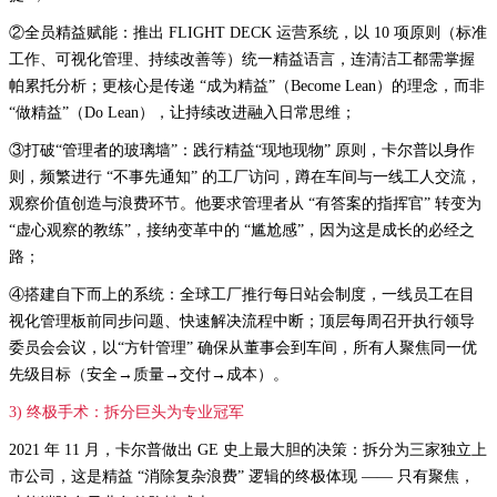
②全员精益赋能：推出 FLIGHT DECK 运营系统，以 10 项原则（标准
工作、可视化管理、持续改善等）统一精益语言，连清洁工都需掌握
帕累托分析；更核心是传递 “成为精益”（Become Lean）的理念，而非
“做精益”（Do Lean），让持续改进融入日常思维；
③打破“管理者的玻璃墙”：践行精益“现地现物” 原则，卡尔普以身作
则，频繁进行 “不事先通知” 的工厂访问，蹲在车间与一线工人交流，
观察价值创造与浪费环节。他要求管理者从 “有答案的指挥官” 转变为
“虚心观察的教练”，接纳变革中的 “尴尬感”，因为这是成长的必经之
路；
④搭建自下而上的系统：全球工厂推行每日站会制度，一线员工在目
视化管理板前同步问题、快速解决流程中断；顶层每周召开执行领导
委员会会议，以“方针管理” 确保从董事会到车间，所有人聚焦同一优
先级目标（安全→质量→交付→成本）。
3) 终极手术：拆分巨头为专业冠军
2021 年 11 月，卡尔普做出 GE 史上最大胆的决策：拆分为三家独立上
市公司，这是精益 “消除复杂浪费” 逻辑的终极体现 —— 只有聚焦，