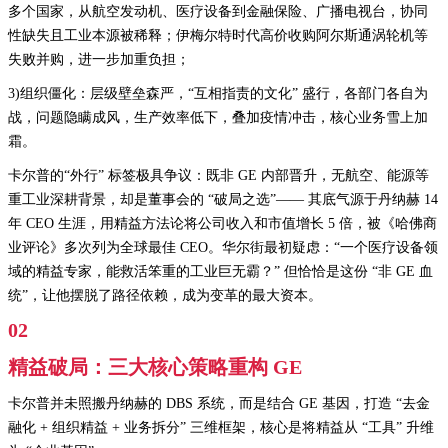
多个国家，从航空发动机、医疗设备到金融保险、广播电视台，协同
性缺失且工业本源被稀释；伊梅尔特时代高价收购阿尔斯通涡轮机等
失败并购，进一步加重负担；
3)组织僵化：层级壁垒森严，“互相指责的文化” 盛行，各部门各自为
战，问题隐瞒成风，生产效率低下，叠加疫情冲击，核心业务雪上加
霜。
卡尔普的“外行” 标签极具争议：既非 GE 内部晋升，无航空、能源等
重工业深耕背景，却是董事会的 “破局之选”—— 其底气源于丹纳赫 14
年 CEO 生涯，用精益方法论将公司收入和市值增长 5 倍，被《哈佛商
业评论》多次列为全球最佳 CEO。华尔街最初疑虑：“一个医疗设备领
域的精益专家，能救活笨重的工业巨无霸？” 但恰恰是这份 “非 GE 血
统”，让他摆脱了路径依赖，成为变革的最大资本。
02
精益破局：三大核心策略重构 GE
卡尔普并未照搬丹纳赫的 DBS 系统，而是结合 GE 基因，打造 “去金
融化 + 组织精益 + 业务拆分” 三维框架，核心是将精益从 “工具” 升维