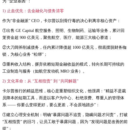
为 “企业基因”：
1) 止血优先：去金融化与债务清零
作为“非金融派” CEO，卡尔普以刮骨疗毒的决心剥离非核心资产：
①出售 GE Capital 航空服务、照明、生物制药、运输等业务，累计回
笼资金超 900 亿美元，聚焦航空、医疗、能源三大核心赛道；
②大刀阔斧削减债务，任内累计降债超 1000 亿美元，彻底摆脱财务枷
锁，为核心业务 “松绑”；
③重构收入结构，摒弃依赖短期金融收益的模式，转向长期可持续的
工业制造与服务（如航空发动机 MRO 业务）。
2) 文化革命：从 “互相指责” 到 “共同解题”
卡尔普推行的精益思维，核心是重塑组织文化，他强调：“精益不是裁
员降本的短期工具，而是以客户为中心、杜绝浪费、尊重人的管理体
系 —— 你要么变得更好，要么更差，不会原地踏步”：
①建立心理安全机制：明确“暴露问题不追责，隐瞒问题才问责”，打破
“互相指责” 的旧习，让员工敢于暴露问题，因为 “发现问题是改善的前
提”；